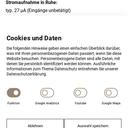
Stromaufnahme in Ruhe:
typ. 27 μA (Eingänge unbetätigt)
Stromaufnahme während des Schließvorgangs:
max. 35 mA
Cookies und Daten
Stromaufnahme bei Blockierung:
max. 150 mA (nur kurzzeitig, da automatische
Die folgenden Hinweise geben einen einfachen Überblick darüber,
Abschaltung)
was mit Ihren personenbezogenen Daten passiert, wenn Sie diese
Website besuchen. Personenbezogene Daten sind alle Daten, mit
Erforderlicher Strom zur Aktivierung der Eingänge:
denen Sie persönlich identifiziert werden können. Ausführliche
Informationen zum Thema Datenschutz entnehmen Sie unserer
< 3 mA (Ansteuerung wahlweise gegen Plus oder Minus)
Datenschutzerklärung.
Mindestimpulsdauer an den Eingängen:
> 200 ms
Belastbarkeit der Rückmeldeausgänge:
Funktion
Google Analytics
Youtube
Google Maps
50 mA, 0,5 s Impuls (OC-Ausgänge gegen Minus
schaltend)
Riegelweg:
Ablehnen
Auswahl speichern