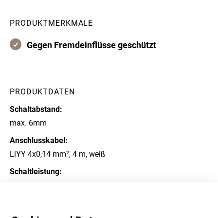
PRODUKTMERKMALE
Gegen Fremdeinflüsse geschützt
PRODUKTDATEN
Schaltabstand:
max. 6mm
Anschlusskabel:
LiYY 4x0,14 mm², 4 m, weiß
Schaltleistung:
10 µA bis 100 mA / 30 V / 3 W
Temperaturbereich:
-25 °C bis +70 °C