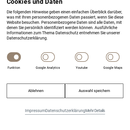
Cookies und Daten
Maße Aufbau-MK (L x B x H):
Die folgenden Hinweise geben einen einfachen Überblick darüber,
was mit Ihren personenbezogenen Daten passiert, wenn Sie diese
43 x 12 x 12 mm
Website besuchen. Personenbezogene Daten sind alle Daten, mit
denen Sie persönlich identifiziert werden können. Ausführliche
Maße Einbau-MK (Ø x L):
Informationen zum Thema Datenschutz entnehmen Sie unserer
8 x 30 mm
Datenschutzerklärung.
Magnet:
Ø8 x 20 mm, AlNiCo500
Gewicht:
Funktion
Google Analytics
Youtube
Google Maps
0,1 kg
Schutzart:
Ablehnen
Auswahl speichern
IP 68
Gewährleistung
: 36 Monate
Impressum
Datenschutzerklärung
Mehr Details
Staffelpreise
: Bei diesem Artikel sind auf Anfrage
Staffelpreise erhältlich.