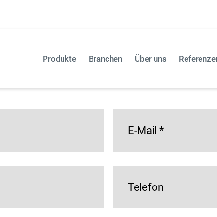
öchten Sie etwas bestellen, oder gibt es ein anderes An
tehendes Kontaktformular.
Produkte
Branchen
Über uns
Referenze
E-Mail
*
Telefon