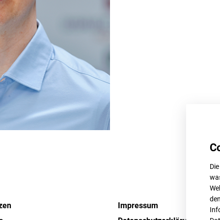
C
Die
was
Web
den
zen
Impressum
Inf