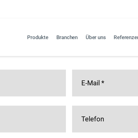
öchten Sie etwas bestellen, oder gibt es ein anderes An
tehendes Kontaktformular.
Produkte
Branchen
Über uns
Referenze
E-Mail
*
Telefon