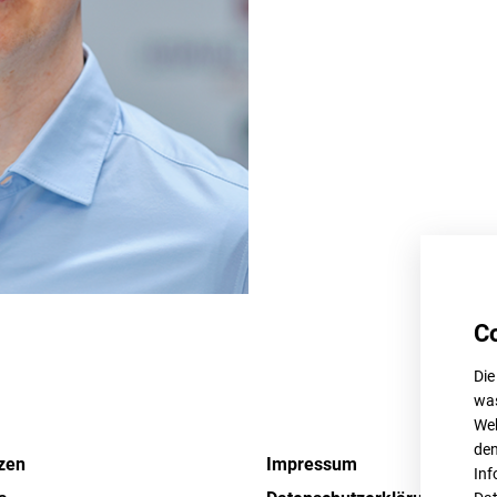
C
Die
was
Web
den
zen
Impressum
Inf