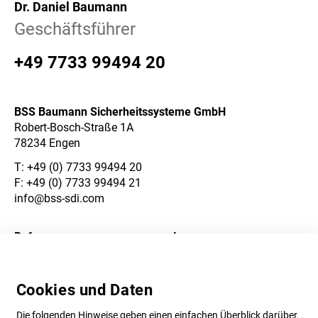
Dr. Daniel Baumann
Geschäftsführer
+49 7733 99494 20
BSS Baumann Sicherheitssysteme GmbH
Robert-Bosch-Straße 1A
78234 Engen
T:
+49 (0) 7733 99494 20
F: +49 (0) 7733 99494 21
info@bss-sdi.com
Referenzen
Impressum
Über Uns
Datenschutzerklärung
Cookies und Daten
Karriere
AGB
Die folgenden Hinweise geben einen einfachen Überblick darüber,