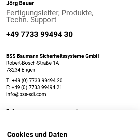
Jörg Bauer
Fertigungsleiter, Produkte,
Techn. Support
+49 7733 99494 30
BSS Baumann Sicherheitssysteme GmbH
Robert-Bosch-Straße 1A
78234 Engen
T:
+49 (0) 7733 99494 20
F: +49 (0) 7733 99494 21
info@bss-sdi.com
Referenzen
Impressum
Über Uns
Datenschutzerklärung
Cookies und Daten
Karriere
AGB